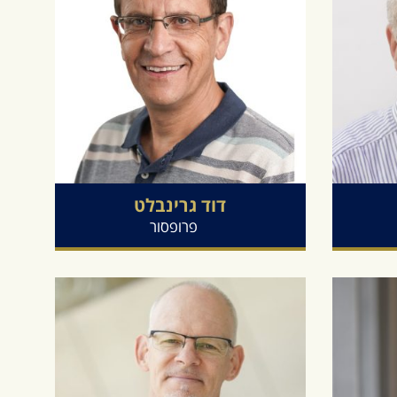
דוד
גרינבלט
פרופסור