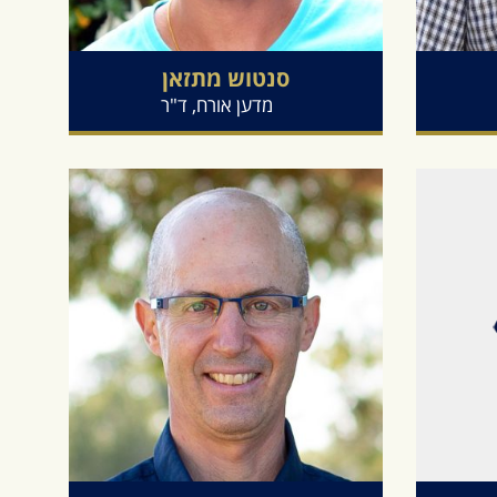
סנטוש
מתזאן
מדען אורח, ד"ר