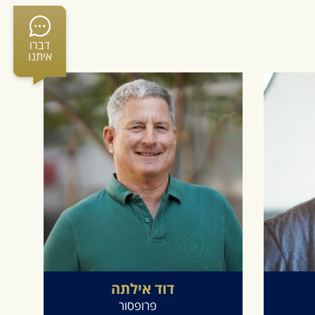
דברו
איתנו
דוד
אילתה
פרופסור