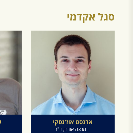
סגל אקדמי
ארנסט
אוז'נסקי
ש
מרצה אורח, ד"ר