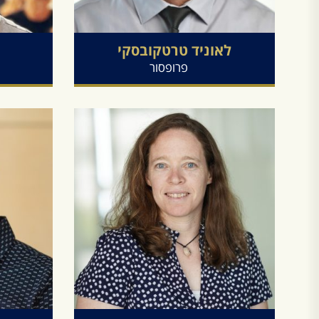
לאוניד
טרטקובסקי
פרופסור