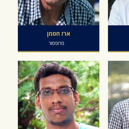
ארז
חסמן
פרופסור