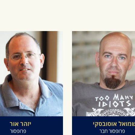
מואל
אוסובסקי
יזהר
אור
פרופסור חבר
פרופסור