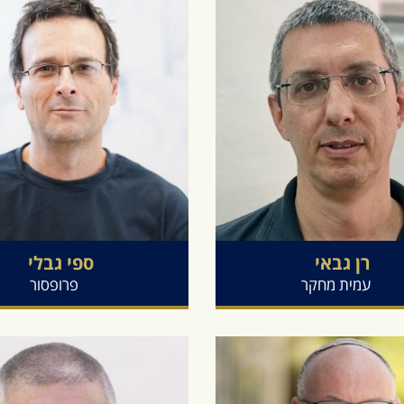
רן
גבאי
ספי
גבלי
עמית מחקר
פרופסור