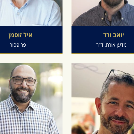
יואב
ורד
איל
זוסמן
מדען אורח, ד"ר
פרופסור