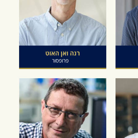
רנה
ואן האוט
פרופסור