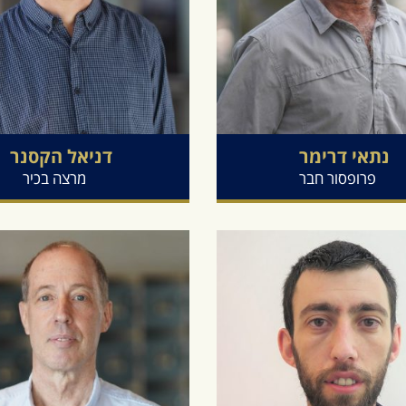
נתאי
דרימר
דניאל
הקסנר
פרופסור חבר
מרצה בכיר