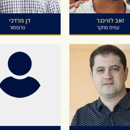
זאב
לווינגר
דן
מרדכי
עמית מחקר
פרופסור