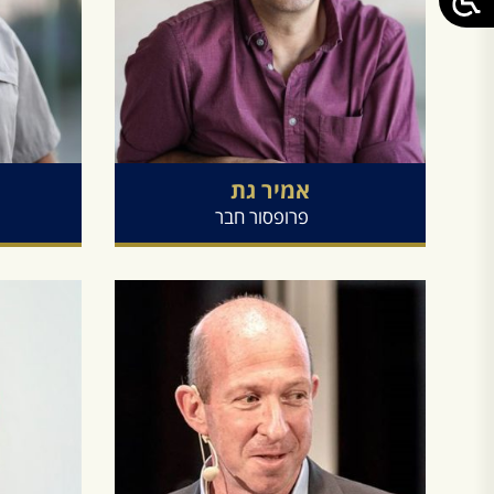
אמיר
גת
פרופסור חבר