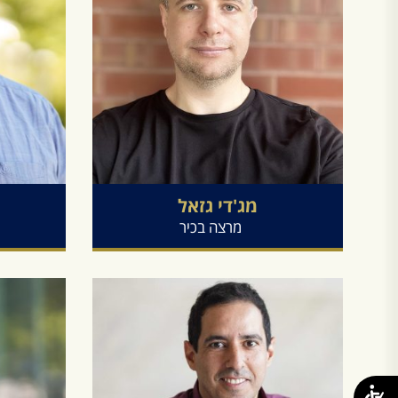
מג'די
גזאל
מרצה בכיר