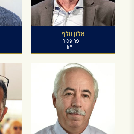
אלון
וולף
פרופסור
דיקן