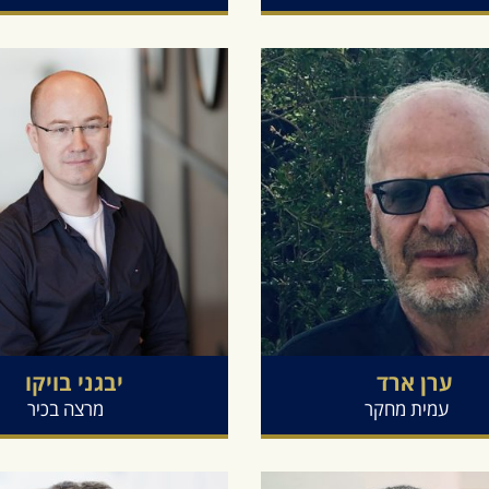
ערן
ארד
יבגני
בויקו
עמית מחקר
מרצה בכיר