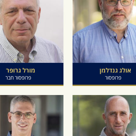
אולג
גנדלמן
מורל
גרופר
פרופסור
פרופסור חבר