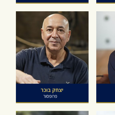
יצחק
בוכר
פרופסור