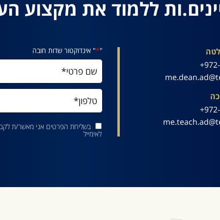
ינים.ות ללמוד את מקצוע הע
"
*
" אינדוקטור שדות חובה
לטה
972-
me.dean.ad@te
כה
972-
me.teach.ad@te
בשליחת הפרטים אני מאשר/ת לקבל 
לאימייל