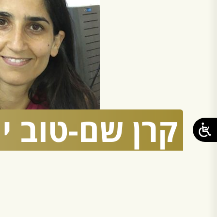
קרן
שם-טוב יו