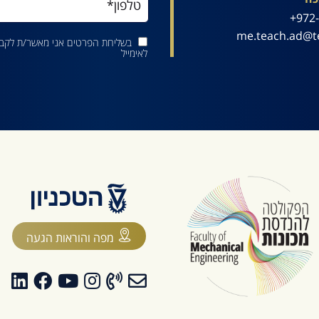
972-
me.teach.ad@te
בשליחת הפרטים אני מאשר/ת לקבל 
לאימייל
מפה והוראות הגעה