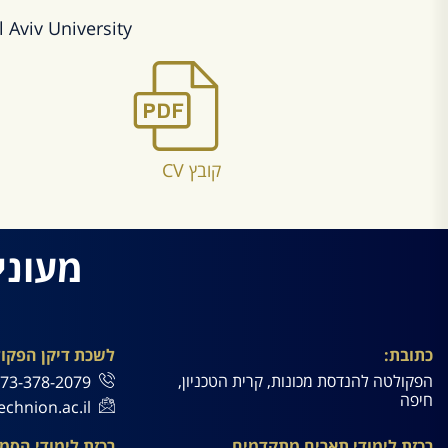
 Aviv University
קובץ CV
מעוני
כתובת:
לשכת דיקן הפקו
הפקולטה להנדסת מכונות, קרית הטכניון,
73-378-2079+
חיפה
chnion.ac.il
רכזת לימודי תארים מתקדמים
רכזת לימודי הסמ