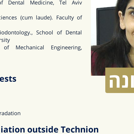
f Dental Medicine, Tel Aviv
ciences (cum laude). Faculty of
riodontology., School of Dental
sity
 of Mechanical Engineering,
נה
ests
radation
liation outside Technion