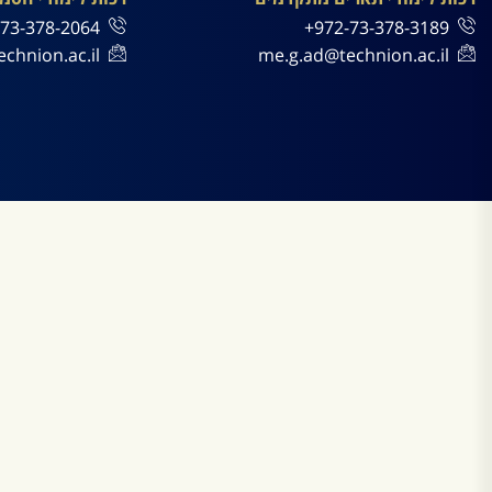
73-378-2064+
972-73-378-3189+
chnion.ac.il
me.g.ad@technion.ac.il