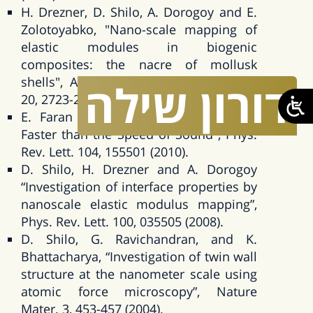
H. Drezner, D. Shilo, A. Dorogoy and E.
Zolotoyabko, "Nano-scale mapping of
elastic modules in biogenic
composites: the nacre of mollusk
shells", Advanced Functional Materials
דורון
שילה
20, 2723-2728 (2010).
E. Faran and D. Shilo, "Twin Motion
Faster than the Speed of Sound", Phys.
Rev. Lett. 104, 155501 (2010).
D. Shilo, H. Drezner and A. Dorogoy
“Investigation of interface properties by
nanoscale elastic modulus mapping”,
Phys. Rev. Lett. 100, 035505 (2008).
D. Shilo, G. Ravichandran, and K.
Bhattacharya, “Investigation of twin wall
structure at the nanometer scale using
atomic force microscopy”, Nature
Mater. 3, 453-457 (2004).