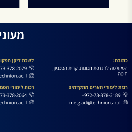
י
תחום הבקרה עוסק בהכוונת מערכות
כיום ב
להתנהגות רצויה. מערכות מבוקרות
מערכ
יכולות
מעוני
קרא עוד
כתובת:
לשכת דיקן הפקו
הפקולטה להנדסת מכונות, קרית הטכניון,
73-378-2079+
חיפה
chnion.ac.il
רכזת לימודי תארים מתקדמים
רכזת לימודי הסמ
73-378-2064+
972-73-378-3189+
chnion.ac.il
me.g.ad@technion.ac.il