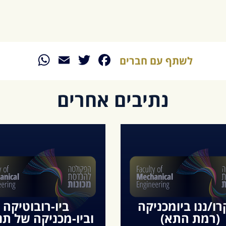
sApp
Email
Twitter
Facebook
לשתף עם חברים
נתיבים אחרים
רו/ננו ביומכניקה
ביו-רובוטיקה
(רמת התא)
וביו-מכניקה של תנ