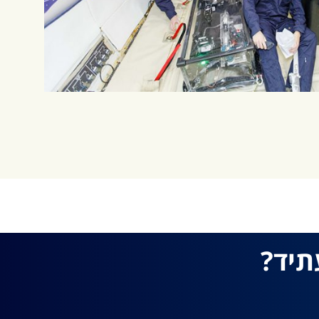
What
תיד?