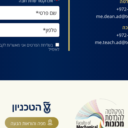
"
*
" אינדוקטור שדות חובה
לטה
972-
me.dean.ad@te
כה
972-
me.teach.ad@te
בשליחת הפרטים אני מאשר/ת לקבל 
לאימייל
מפה והוראות הגעה