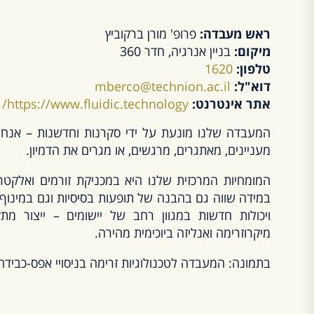
ראש מעבדה:
פרופ' מורן ברקוביץ
מיקום:
בניין אנרגיה, חדר 360
טלפון:
1620
דוא"ל:
mberco@technion.ac.il
אתר אינטרנט:
https://www.fluidic.technology/
המעבדה שלנו מונעת על ידי סקרנות וחדשנות – אנחנ
מעניינים, מאתגרים, מרגשים, או מגרים את הדמיון.
המומחיות המרכזית שלנו היא במכניקת זורמים ואלקטרו
במידה שווה גם בהבנה של תופעות בסיסיות וגם במינוף 
ויכולות חדשות במגוון רחב של יישומים – ייצור מתק
מיקרוזרימה ואנליזה ביוכימית מהירה.
בתמונה: המעבדה לטכנולוגיות זרימה בניסויי אפס-כבידה