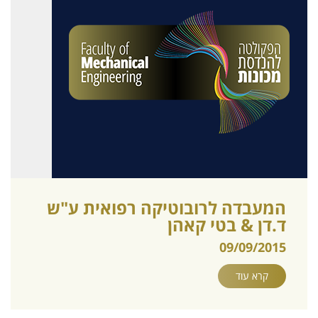
המעבדה לרובוטיקה רפואית ע"ש
ד.דן & בטי קאהן
09/09/2015
קרא עוד