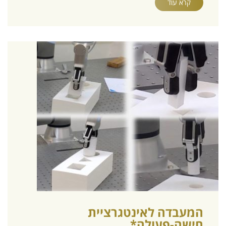
קרא עוד
המעבדה לאינטגרציית
חישה-פעולה*