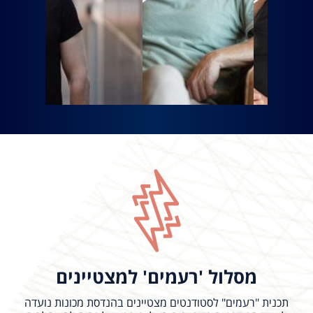
06/08/2026
13:30 - 14:00
Energy Storage and Harvesting
Solutions for Renewables and Soft
מסלול 'רעמים' למצטיינים
Robotics
תכנית "רעמים" לסטודנטים מצטיינים בהנדסת מכונות נועדה
The need for efficient energy storage