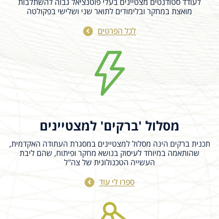
לעודד סטודנטים מצטיינים בעלי פוטנציאל גבוה להשתלבות
systems remains one of the key
מואצת במחקר ובלימודים לתואר שני ושלישי בפקולטה
bottlenecks in the transition toward
widespread use of...
לכל הפרטים
18/08/2026
14:00 - 14:30
Lifetime-Dependent Multi-Hole
Bursting of Oil-in-Water Emulsion
Bubbles
Bursting bubbles at contaminated air–
water interfaces can aerosolize oil,
microorganisms, microplastics, and other
מסלול 'ברקים' למצטיינים
suspended contaminants. However, how
dispersed oil droplets...
תכנית ברקים הינה מסלול למצטיינים במסגרת העתודה האקדמית,
שהותאמה במיוחד לעיסוק בנושא מחקר ופיתוח, שהם ליבת
העשייה הטכנולוגית של צה"ל
ספרו לי עוד