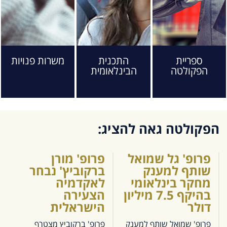
ספריית
התכנית
משרות פנויות
הפקולטה
הבינלאומית
הפקולטה גאה להציג:
פרופ' גל שמואל
פרופ' מורן
שותף למענק
ברקוביץ' נבחר
מחקר בינלאומי
לאקדמיה
בהיקף 7.5 מיליון
הצעירה
דולר
הישראלית
פרופ' שמואל שותף למענק
פרופ' ברקוביץ מצטרף