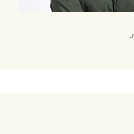
.
What