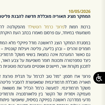
10/05/2026
המחקר מציג תאוריה מוכללת חדשה להבנת פליטת א
ברכות חמות ל
פרופ' כרמל רוטשילד
מהפקולטה להנד
משמעותי במיוחד, עם פרסום מאמרו בכתב העת היוקרתי Optica
במסגרת המחקר הוצג לראשונה מודל פיזיקלי מלא המתא
חומרים זוהרים – ובהן בליעה, פליטה ויעילות קוונטית –
גם כאשר המערכת אינה נמצאת בשיווי משקל תרמודינ
כיצד טמפרטורה ותכונות חומר משפיעות על צבע האור, עו
לתכנון מקורות אור, חיישנים אופטיים ומערכות פוטוניות 
פרופ' ארז חסמן: "מזל טוב לכרמל על תגלית פורצת 
תאוריה מוכללת תרמודינמית שמאפשרת להסביר פליטה וע
מעמיקה ויסודית של הקשר בין פלואורסנציה ותרמודינ
מדעי ממדרגה ראשונה בפיזיקה בסיסית, שיאפשר פיתוח ה