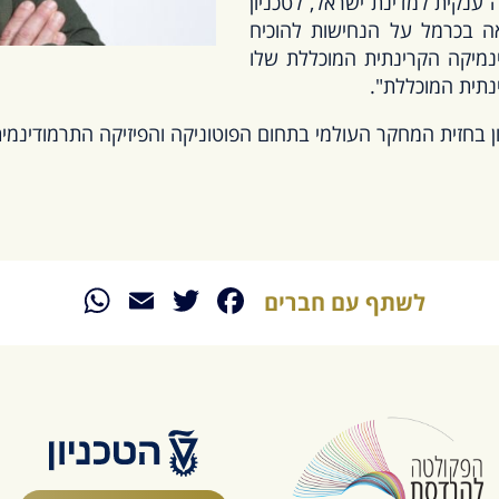
 ענקית למדינת ישראל, לטכניון
אה בכרמל על הנחישות להוכיח
ינמיקה הקרינתית המוכללת שלו
נתית המוכללת".
 בחזית המחקר העולמי בתחום הפוטוניקה והפיזיקה התרמודינמית
sApp
Email
Twitter
Facebook
לשתף עם חברים