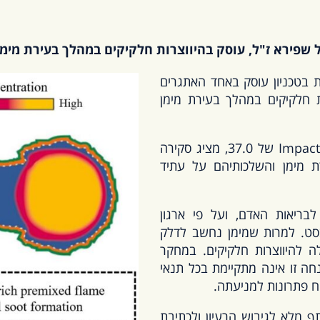
שפירא ז"ל, עוסק בהיווצרות חלקיקים במהלך בעירת מימ
 בטכניון עוסק באחד האתגרים
ת חלקיקים במהלך בעירת מימן
המחקר, שפורסם בכתב עת מדעי מוביל בעל Impact Factor של 37.0, מציג סקירה
רת מימן והשלכותיהם על עתיד
בריאות האדם, ועל פי ארגון
בסט. למרות שמימן נחשב לדלק
ה להיווצרות חלקיקים. במחקר
ה זו אינה מתקיימת בכל תנאי
ח פתרונות למניעתה.
 מלא לגיבוש הרעיון ולכתיבת