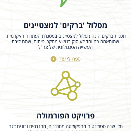
water interfaces can aerosolize oil,
microorganisms, microplastics, and other
suspended contaminants. However, how
dispersed oil droplets...
מסלול 'ברקים' למצטיינים
תכנית ברקים הינה מסלול למצטיינים במסגרת העתודה האקדמית,
שהותאמה במיוחד לעיסוק בנושא מחקר ופיתוח, שהם ליבת
העשייה הטכנולוגית של צה"ל
ספרו לי עוד
פרויקט הפורמולה
מדי שנה סטודנטים מהפקולטה מתכננים, מהנדסים ובונים דגם