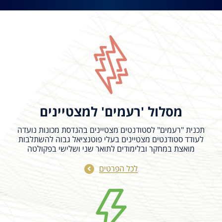
מסלול 'רעמים' למצטיינים
תכנית "רעמים" לסטודנטים מצטיינים בהנדסת מכונות נועדה
לעודד סטודנטים מצטיינים בעלי פוטנציאל גבוה להשתלבות
מואצת במחקר ובלימודים לתואר שני ושלישי בפקולטה
לכל הפרטים
18/08/2026
14:00 - 14:30
Lifetime-Dependent Multi-Hole
Bursting of Oil-in-Water Emulsion
Bubbles
Bursting bubbles at contaminated air–