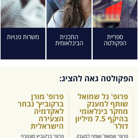
ספריית
התכנית
משרות פנויות
הפקולטה
הבינלאומית
הפקולטה גאה להציג:
פרופ' גל שמואל
פרופ' מורן
שותף למענק
ברקוביץ' נבחר
מחקר בינלאומי
לאקדמיה
בהיקף 7.5 מיליון
הצעירה
דולר
הישראלית
פרופ' שמואל שותף למענק
פרופ' ברקוביץ מצטרף